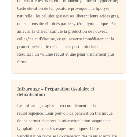
qui chauffe les tissus en profondeur (derme et hypoderme).
Cette élévation de température provoque une lipolyse
naturelle : les cellules graisseuses libèrent leurs acides gras,
qui sont ensuite éliminés par le système lymphatique. Par
ailleurs, la chaleur stimule la production de nouveau
collagène et d'élastine, ce qui resserre immédiatement la
peau et prévient le relâchement post-amincissement.
Résultat : un volume réduit et une peau visiblement plus
ferme.
Infrarouge – Préparation tissulaire et
détoxification
Les infrarouges agissent en complément de la
radiofréquence. Leur pouvoir de pénétration thermique
douce permet d'activer la microcirculation sanguine et
lymphatique avant les étapes mécaniques. Cette
vasodilatation favorise l'oxygénation des tissus et accélère