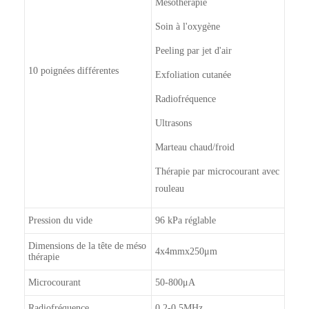
Mésothérapie
Soin à l'oxygène
Peeling par jet d'air
10 poignées différentes
Exfoliation cutanée
Radiofréquence
Ultrasons
Marteau chaud/froid
Thérapie par microcourant avec
rouleau
Pression du vide
96 kPa réglable
Dimensions de la tête de méso
4x4mmx250μm
thérapie
Microcourant
50-800μA
Radiofréquence
0.2-0.5MHz