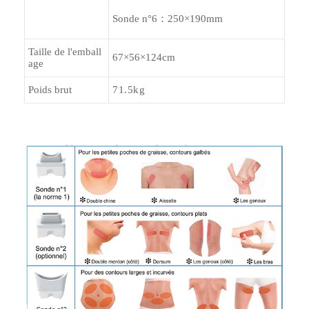
Sonde n°6：250×190mm
Taille de l'emball
67×56×124cm
age
Poids brut
71.5kg